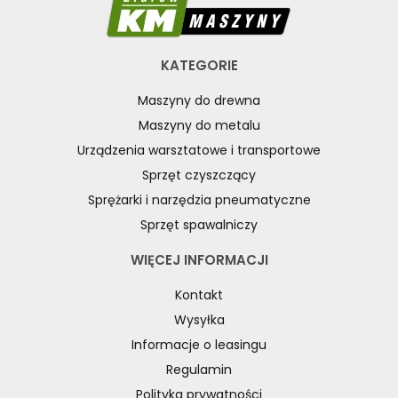
UNIWERSALNE
WYRZYNARKI DO DREWNA, STOŁOWE
WYPOSAŻENIE DODATKOWE MASZYN DO DREWNA
KATEGORIE
WYPOSAŻENIE FREZAREK
Maszyny do drewna
WYPOSAŻENIE ŁUPAREK
Maszyny do metalu
WYPOSAŻENIE ODCIĄGÓW MASZYN DO DREWNA
Urządzenia warsztatowe i transportowe
WYPOSAŻENIE OKLEINIAREK
Sprzęt czyszczący
WYPOSAŻENIE PIŁ FORMATOWYCH
Sprężarki i narzędzia pneumatyczne
WYPOSAŻENIE PIŁ STOŁOWYCH
Sprzęt spawalniczy
WYPOSAŻENIE PIŁ TARCZOWYCH DO DREWNA
WYPOSAŻENIE PIŁ TAŚMOWYCH DO DREWNA
WIĘCEJ INFORMACJI
WYPOSAŻENIE POSUWÓW
Kontakt
WYPOSAŻENIE STOŁÓW
Wysyłka
WYPOSAŻENIE STRUGAREK
Informacje o leasingu
WYPOSAŻENIE SZCZOTKAREK
WYPOSAŻENIE SZLIFIEREK DO DREWNA
Regulamin
WYPOSAŻENIE TOKAREK
Polityka prywatności