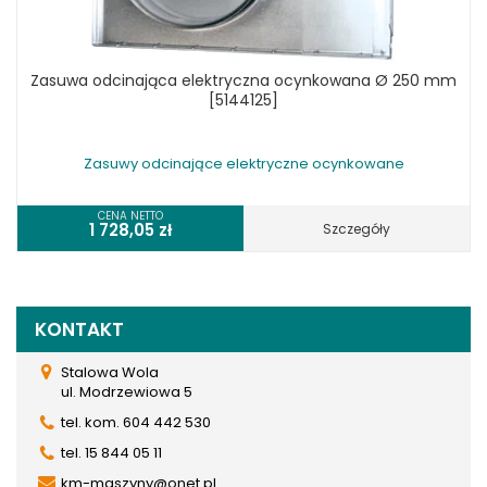
Zasuwa odcinająca elektryczna ocynkowana Ø 250 mm
[5144125]
Zasuwy odcinające elektryczne ocynkowane
CENA NETTO
1 728,05
zł
Szczegóły
KONTAKT
Stalowa Wola
ul. Modrzewiowa 5
tel. kom. 604 442 530
tel. 15 844 05 11
km-maszyny@onet.pl