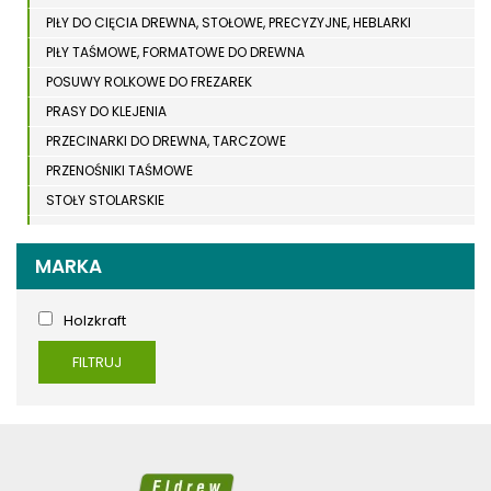
PIŁY DO CIĘCIA DREWNA, STOŁOWE, PRECYZYJNE, HEBLARKI
PIŁY TAŚMOWE, FORMATOWE DO DREWNA
POSUWY ROLKOWE DO FREZAREK
PRASY DO KLEJENIA
PRZECINARKI DO DREWNA, TARCZOWE
PRZENOŚNIKI TAŚMOWE
STOŁY STOLARSKIE
STOŁY SZLIFIERSKIE DO DREWNA
STRUGARKI DO DREWNA
MARKA
STOJAKI HOLZSTAR
SZCZOTKARKI
Holzkraft
SZLIFIERKI DO DREWNA, DŁUGOTAŚMOWE, SZEROKOTAŚMOWE,
FILTRUJ
KRAWĘDZIOWE
TOKARKI DO DREWNA
UKOŚNICE, PIŁY TARCZOWE DO DREWNA
URZĄDZENIA WIELOCZYNNOŚCIOWE DO DREWNA
WIERTARKI POZIOME DO DREWNA, WIELOWRZECIONOWE,