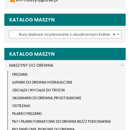
km-maszyny@onet.pl
KATALOG MASZYN
Rury stalowe ocynkowane z obustronnym kołnierzem dł. 500 mm (9)
×
KATALOG MASZYN
MASZYNY DO DREWNA
FREZARKI
ŁUPARKI DO DREWNA HYDRAULICZNE
ODCIĄGI I WYCIĄGI DO TROCIN
OKLEINIARKI DO DREWNA, PROSTOLINIOWE
OSTRZAŁKI
PILARKO FREZARKI
PIŁY I PILARKI FORMATOWE DO DREWNA BEZ/Z PODCINAKIEM
PIŁY PANELOWE, PIONOWE DO DREWNA