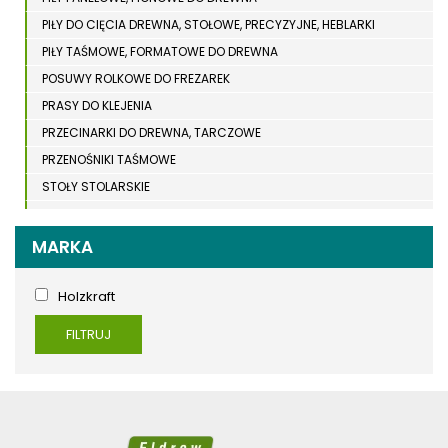
PIŁY DO CIĘCIA DREWNA, STOŁOWE, PRECYZYJNE, HEBLARKI
PIŁY TAŚMOWE, FORMATOWE DO DREWNA
POSUWY ROLKOWE DO FREZAREK
PRASY DO KLEJENIA
PRZECINARKI DO DREWNA, TARCZOWE
PRZENOŚNIKI TAŚMOWE
STOŁY STOLARSKIE
STOŁY SZLIFIERSKIE DO DREWNA
STRUGARKI DO DREWNA
MARKA
STOJAKI HOLZSTAR
SZCZOTKARKI
Holzkraft
SZLIFIERKI DO DREWNA, DŁUGOTAŚMOWE, SZEROKOTAŚMOWE,
FILTRUJ
KRAWĘDZIOWE
TOKARKI DO DREWNA
UKOŚNICE, PIŁY TARCZOWE DO DREWNA
URZĄDZENIA WIELOCZYNNOŚCIOWE DO DREWNA
WIERTARKI POZIOME DO DREWNA, WIELOWRZECIONOWE,