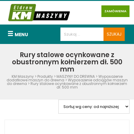
ZAMÓWIENIA
MENU
Rury stalowe ocynkowane z
obustronnym kołnierzem dł. 500
mm
KM Maszyny
>
Produkty
>
MASZYNY DO DREWNA
>
Wyposażenie
dodatkowe maszyn do drewna
>
Wyposażenie odciągów maszyn
do drewna
>
Rury stalowe ocynkowane z obustronnym kołnierzem
dł. 500 mm