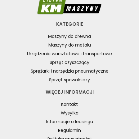
UNIWERSALNE
WYRZYNARKI DO DREWNA, STOŁOWE
WYPOSAŻENIE DODATKOWE MASZYN DO DREWNA
KATEGORIE
WYPOSAŻENIE FREZAREK
Maszyny do drewna
WYPOSAŻENIE ŁUPAREK
Maszyny do metalu
WYPOSAŻENIE ODCIĄGÓW MASZYN DO DREWNA
Urządzenia warsztatowe i transportowe
WYPOSAŻENIE OKLEINIAREK
Sprzęt czyszczący
WYPOSAŻENIE PIŁ FORMATOWYCH
Sprężarki i narzędzia pneumatyczne
WYPOSAŻENIE PIŁ STOŁOWYCH
Sprzęt spawalniczy
WYPOSAŻENIE PIŁ TARCZOWYCH DO DREWNA
WYPOSAŻENIE PIŁ TAŚMOWYCH DO DREWNA
WIĘCEJ INFORMACJI
WYPOSAŻENIE POSUWÓW
Kontakt
WYPOSAŻENIE STOŁÓW
Wysyłka
WYPOSAŻENIE STRUGAREK
Informacje o leasingu
WYPOSAŻENIE SZCZOTKAREK
WYPOSAŻENIE SZLIFIEREK DO DREWNA
Regulamin
WYPOSAŻENIE TOKAREK