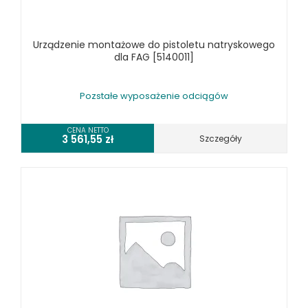
WYPOSAŻENIE URZĄDZEŃ WIELOCZYNNOŚCIOWYCH
WYPOSAŻENIE WIERTAREK DO DREWNA
Urządzenie montażowe do pistoletu natryskowego
WYPOSAŻENIE WYRZYNAREK
dla FAG [5140011]
MASZYNY DO METALU
URZĄDZENIA WARSZTATOWE I TRANSPORTOWE
Pozstałe wyposażenie odciągów
SPRZĘT CZYSZCZĄCY
CENA NETTO
3 561,55
zł
Szczegóły
SPRĘŻARKI I NARZĘDZIA PNEUMATYCZNE
SPRZĘT SPAWALNICZY
RÓŻNE OKAZJE
KOSZT DOSTAWY