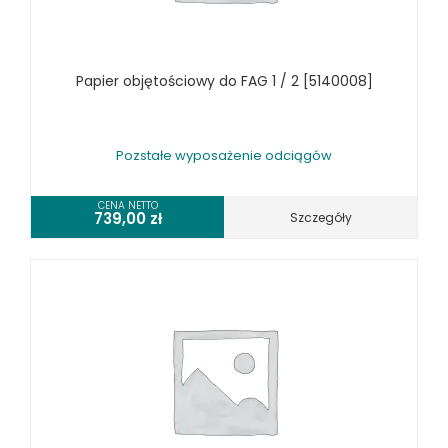
WYRZYNARKI DO DREWNA, STOŁOWE
WYPOSAŻENIE DODATKOWE MASZYN DO DREWNA
WYPOSAŻENIE FREZAREK
Papier objętościowy do FAG 1 / 2 [5140008]
WYPOSAŻENIE ŁUPAREK
WYPOSAŻENIE ODCIĄGÓW MASZYN DO DREWNA
Pozstałe wyposażenie odciągów
WYPOSAŻENIE OKLEINIAREK
WYPOSAŻENIE PIŁ FORMATOWYCH
CENA NETTO
WYPOSAŻENIE PIŁ STOŁOWYCH
739,00
zł
Szczegóły
WYPOSAŻENIE PIŁ TARCZOWYCH DO DREWNA
WYPOSAŻENIE PIŁ TAŚMOWYCH DO DREWNA
WYPOSAŻENIE POSUWÓW
WYPOSAŻENIE STOŁÓW
WYPOSAŻENIE STRUGAREK
WYPOSAŻENIE SZCZOTKAREK
WYPOSAŻENIE SZLIFIEREK DO DREWNA
WYPOSAŻENIE TOKAREK