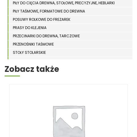
PIŁY DO CIĘCIA DREWNA, STOŁOWE, PRECYZYJNE, HEBLARKI
PIŁY TAŚMOWE, FORMATOWE DO DREWNA
POSUWY ROLKOWE DO FREZAREK
PRASY DO KLEJENIA
PRZECINARKI DO DREWNA, TARCZOWE
PRZENOŚNIKI TAŚMOWE
STOŁY STOLARSKIE
STOŁY SZLIFIERSKIE DO DREWNA
Zobacz także
STRUGARKI DO DREWNA
STOJAKI HOLZSTAR
SZCZOTKARKI
SZLIFIERKI DO DREWNA, DŁUGOTAŚMOWE, SZEROKOTAŚMOWE,
KRAWĘDZIOWE
TOKARKI DO DREWNA
UKOŚNICE, PIŁY TARCZOWE DO DREWNA
URZĄDZENIA WIELOCZYNNOŚCIOWE DO DREWNA
WIERTARKI POZIOME DO DREWNA, WIELOWRZECIONOWE,
UNIWERSALNE