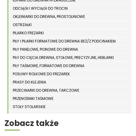
ŁUPARKI DO DREWNA HYDRAULICZNE
ODCIĄGI I WYCIĄGI DO TROCIN
OKLEINIARKI DO DREWNA, PROSTOLINIOWE
OSTRZAŁKI
PILARKO FREZARKI
PIŁY I PILARKI FORMATOWE DO DREWNA BEZ/Z PODCINAKIEM
PIŁY PANELOWE, PIONOWE DO DREWNA
PIŁY DO CIĘCIA DREWNA, STOŁOWE, PRECYZYJNE, HEBLARKI
PIŁY TAŚMOWE, FORMATOWE DO DREWNA
POSUWY ROLKOWE DO FREZAREK
PRASY DO KLEJENIA
PRZECINARKI DO DREWNA, TARCZOWE
PRZENOŚNIKI TAŚMOWE
STOŁY STOLARSKIE
STOŁY SZLIFIERSKIE DO DREWNA
Zobacz także
STRUGARKI DO DREWNA
STOJAKI HOLZSTAR